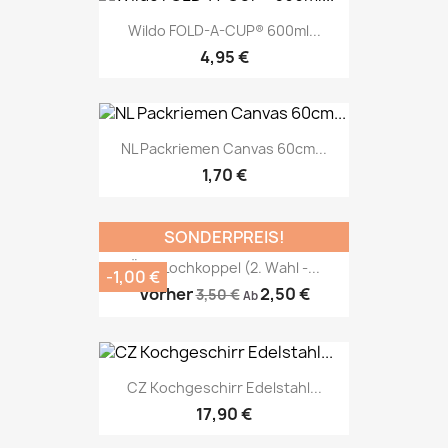
Wildo FOLD-A-CUP® 600ml...
4,95 €
NL Packriemen Canvas 60cm...
1,70 €
SONDERPREIS!
ÖBH Lochkoppel (2. Wahl -...
-1,00 €
Vorher
2,50 €
3,50 €
Ab
CZ Kochgeschirr Edelstahl...
17,90 €