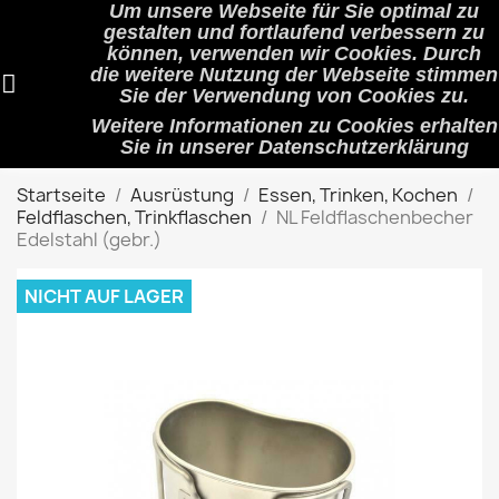
Um unsere Webseite für Sie optimal zu
shopping_cart


(0)
gestalten und fortlaufend verbessern zu
können, verwenden wir Cookies. Durch
die weitere Nutzung der Webseite stimmen
Sie der Verwendung von Cookies zu.
search
Weitere Informationen zu Cookies erhalten
Sie in unserer
Datenschutzerklärung
Startseite
Ausrüstung
Essen, Trinken, Kochen
Feldflaschen, Trinkflaschen
NL Feldflaschenbecher
Edelstahl (gebr.)
NICHT AUF LAGER