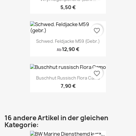
5,50 €
favorite_border
Schwed. Feldjacke M59 (gebr.)
12,90 €
Ab
favorite_border
Buschhut Russisch Flora Camo
7,90 €
16 andere Artikel in der gleichen
Kategorie: