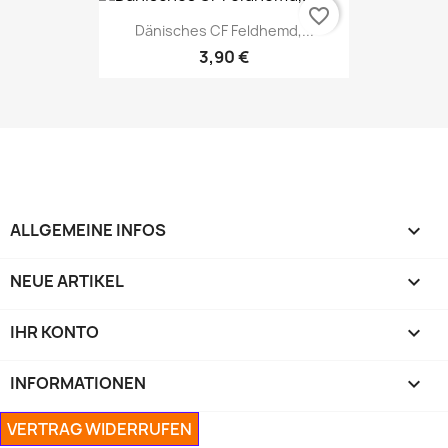
favorite_border
Dänisches CF Feldhemd,...
3,90 €
ALLGEMEINE INFOS

NEUE ARTIKEL

IHR KONTO

INFORMATIONEN

VERTRAG WIDERRUFEN