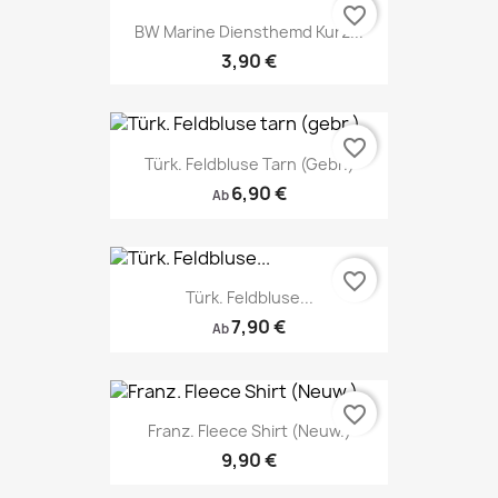
favorite_border
BW Marine Diensthemd Kurz...
3,90 €
favorite_border
Türk. Feldbluse Tarn (gebr.)
6,90 €
Ab
favorite_border
Türk. Feldbluse...
7,90 €
Ab
favorite_border
Franz. Fleece Shirt (Neuw.)
9,90 €