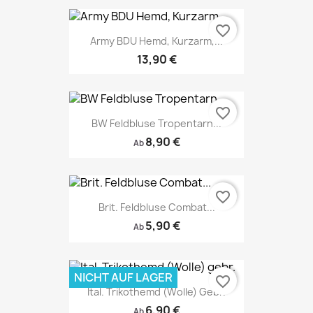
favorite_border
Army BDU Hemd, Kurzarm,...
13,90 €
favorite_border
BW Feldbluse Tropentarn...
8,90 €
Ab
favorite_border
Brit. Feldbluse Combat...
5,90 €
Ab
NICHT AUF LAGER
favorite_border
Ital. Trikothemd (Wolle) Gebr.
6,90 €
Ab