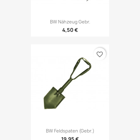
BW Nähzeug Gebr.
4,50 €
favorite_border
BW Feldspaten (gebr.)
19,95 €