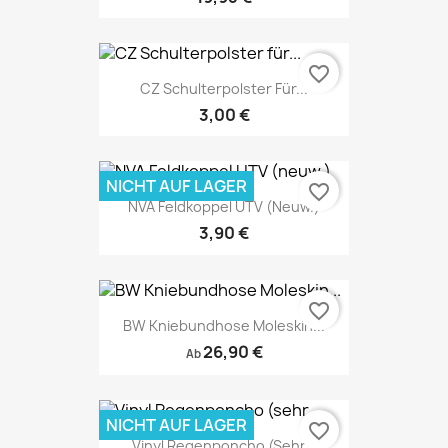
favorite_border
CZ Schulterpolster Für...
3,00 €
NICHT AUF LAGER
favorite_border
NVA Feldkoppel UTV (neuw.)
3,90 €
favorite_border
BW Kniebundhose Moleskin...
26,90 €
Ab
NICHT AUF LAGER
favorite_border
Vinyl Regenponcho (sehr...