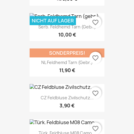
NICHT AUF LAGER
favorite_border
Serb. Feldhemd Tarn (gebr.)
10,00 €
SONDERPREIS!
favorite_border
NL Feldhemd Tarn (gebr.)
11,90 €
favorite_border
CZ Feldbluse Zivilschutz...
3,90 €
favorite_border
Türk. Feldbluse M08 Camo...