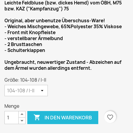
Leichte Feldbluse (bzw. dickes Hemd) vom ÖBH, M75
bzw. KAZ ("Kampfanzug") 75
Original, aber unbenutze Überschuss-Ware!
- Weiches Mischgewebe, 65%Polyester 35% Viskose
- Front mit Knopfleiste
- verstellbarer Ärmelbund
- 2 Brusttaschen
- Schulterklappen
Ungebraucht, neuwertiger Zustand - Abzeichen auf
dem Ärmel wurden allerdings entfernt.
Größe: 104-108 / I-II
Menge

favorite_border
IN DEN WARENKORB