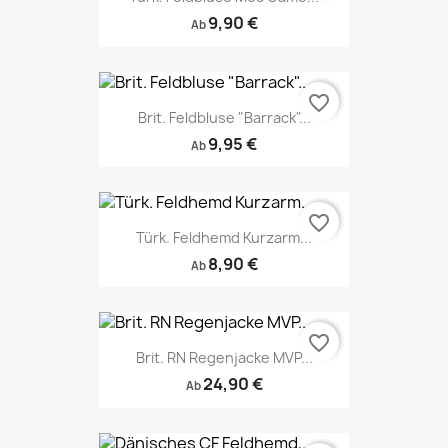
9,90 €
Ab
favorite_border
Brit. Feldbluse "Barrack"...
9,95 €
Ab
favorite_border
Türk. Feldhemd Kurzarm...
8,90 €
Ab
favorite_border
Brit. RN Regenjacke MVP...
24,90 €
Ab