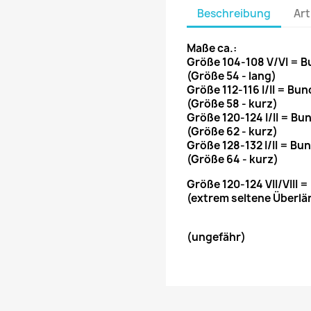
Beschreibung
Art
Maße ca.:
Größe 104-108 V/VI = 
(Größe 54 - lang)
Größe 112-116 I/II = B
(Größe 58 - kurz)
Größe 120-124 I/II = B
(Größe 62 - kurz)
Größe 128-132 I/II = B
(Größe 64 - kurz)
Größe 120-124 VII/VIII
(extrem seltene Überlä
(ungefähr)