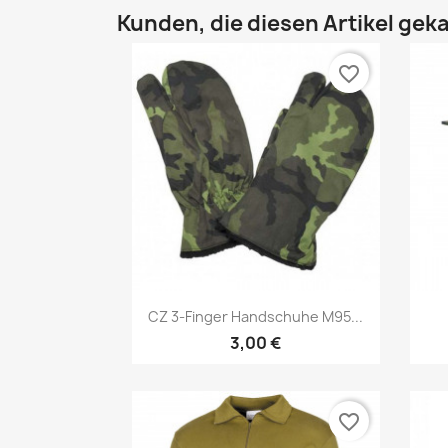
Kunden, die diesen Artikel geka
favorite_border
Vorschau

CZ 3-Finger Handschuhe M95...
3,00 €
favorite_border