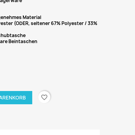
Lagerware
ngenehmes Material
ester (ODER, seltener 67% Polyester / 33%
schubtasche
bare Beintaschen
favorite_border
WARENKORB