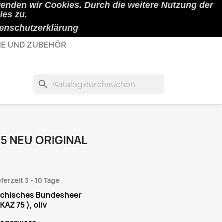
wenden wir Cookies. Durch die weitere Nutzung der
shopping_cart

Warenkorb
(0)
Anmelden
es zu.
enschutzerklärung
E UND ZUBEHÖR
search
5 NEU ORIGINAL
eferzeit 3 - 10 Tage
eichisches Bundesheer
AZ 75 ), oliv