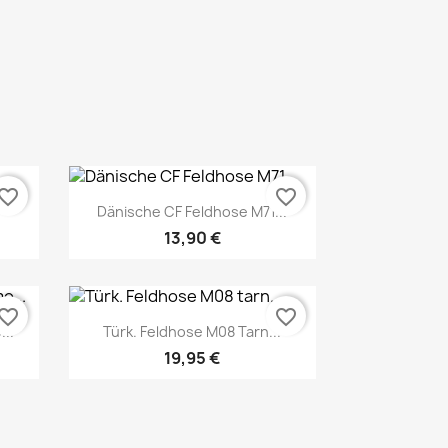
Vorschau

vorite_border
favorite_border
Dänische CF Feldhose M71...
13,90 €
vorite_border
favorite_border
...
Türk. Feldhose M08 Tarn...
19,95 €
Vorschau
