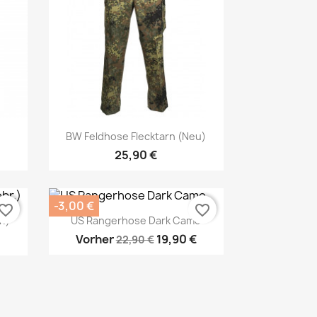
Vorschau

BW Feldhose Flecktarn (Neu)
25,90 €
-3,00 €
vorite_border
favorite_border
.)
US Rangerhose Dark Camo
Vorher
19,90 €
22,90 €