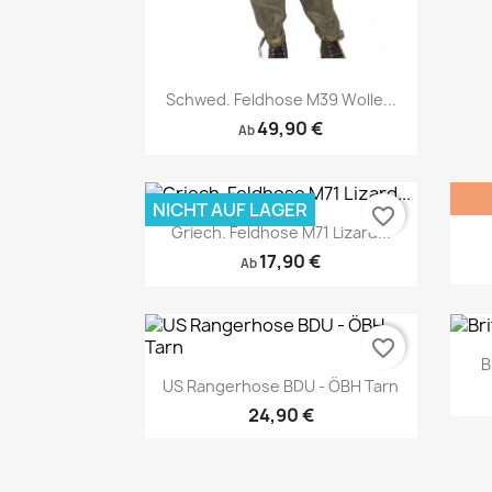
Vorschau

Schwed. Feldhose M39 Wolle...
49,90 €
Ab
NICHT AUF LAGER
favorite_border
Griech. Feldhose M71 Lizard...
17,90 €
Ab
favorite_border
B
US Rangerhose BDU - ÖBH Tarn
24,90 €
Vorschau
