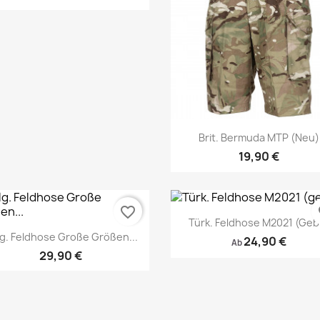
Vorschau
Vorschau


Brit. Bermuda MTP (neu)
19,90 €
favorite_border
fa
Türk. Feldhose M2021 (gebr
g. Feldhose Große Größen...
24,90 €
Ab
29,90 €