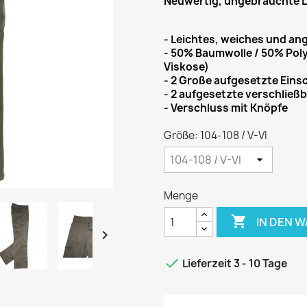
Neuwertig, ungebrauchte 
- Leichtes, weiches und a
- 50% Baumwolle / 50% Poly
Viskose)
- 2 Große aufgesetzte Ein
- 2 aufgesetzte verschließ
- Verschluss mit Knöpfe
Größe: 104-108 / V-VI
Menge

IN DEN 


Lieferzeit 3 - 10 Tage