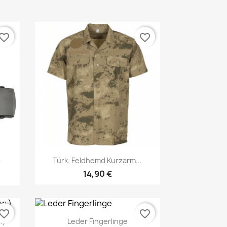
vorite_border
favorite_border
Vorschau

)
Türk. Feldhemd Kurzarm...
14,90 €
vorite_border
favorite_border
.)
Leder Fingerlinge