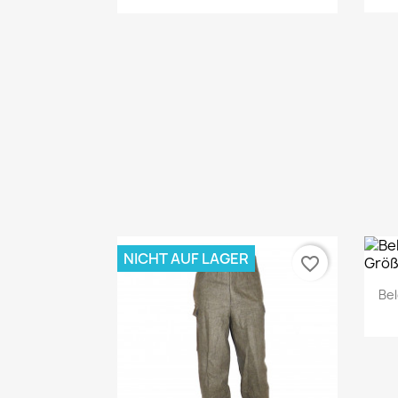
Vorschau

NICHT AUF LAGER
favorite_border
Bel