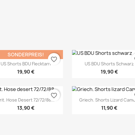
Vorschau
Vorschau


SONDERPREIS!
favorite_border
fa
US Shorts BDU Flecktarn
US BDU Shorts Schwarz
19,90 €
19,90 €
favorite_border
fa
rit. Hose Desert 72/72/88...
Griech. Shorts Lizard Camo
13,90 €
11,90 €
Vorschau
Vorschau

