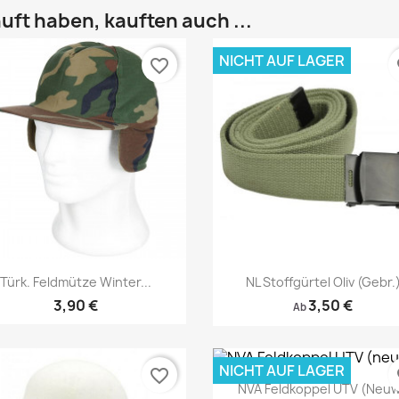
uft haben, kauften auch ...
NICHT AUF LAGER
favorite_border
fa
Vorschau
Vorschau


Türk. Feldmütze Winter...
NL Stoffgürtel Oliv (gebr.
3,90 €
3,50 €
Ab
NICHT AUF LAGER
favorite_border
fa
NVA Feldkoppel UTV (neuw