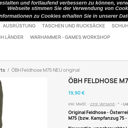
estalten und fortlaufend verbessern zu können, ver
Webseite stimmen Sie der Verwendung von Cooki
Informationen zu Cookies erhalten Sie in unserer
Dat
AUSRÜSTUNG
TASCHEN UND RUCKSÄCKE
SCHUH
CH LÄNDER
WARHAMMER - GAMES WORKSHOP
rts
ÖBH Feldhose M75 NEU original
ÖBH FELDHOSE M7
19,90 €
inkl. MwSt.
zzgl. Versand
*
Li
Original Feldhose - Österr
M75 (bzw. Kampfanzug 75 - K