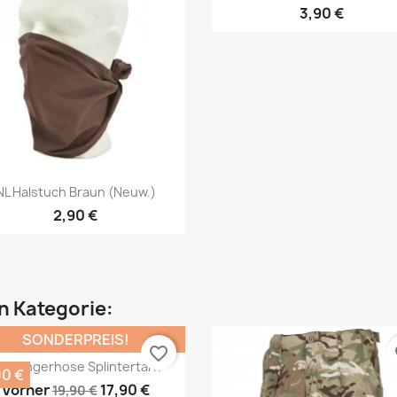
3,90 €
Vorschau
Vorschau


NL Halstuch Braun (neuw.)
2,90 €
en Kategorie:
SONDERPREIS!
favorite_border
fa
S Rangerhose Splintertarn
00 €
Vorher
17,90 €
19,90 €