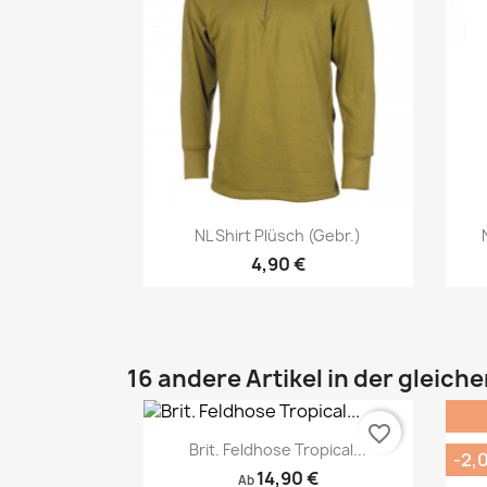
Vorschau

NL Shirt Plüsch (gebr.)
4,90 €
16 andere Artikel in der gleich
favorite_border
Brit. Feldhose Tropical...
U
-2,
14,90 €
Ab