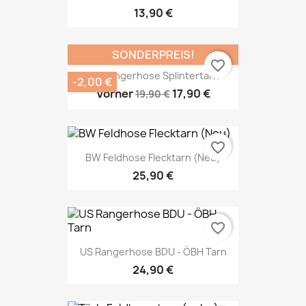
13,90 €
SONDERPREIS!
favorite_border
US Rangerhose Splintertarn
-2,00 €
Vorher
17,90 €
19,90 €
favorite_border
BW Feldhose Flecktarn (Neu)
25,90 €
favorite_border
US Rangerhose BDU - ÖBH Tarn
24,90 €