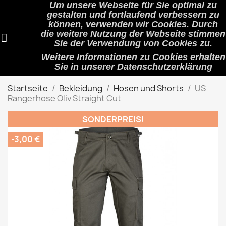
Um unsere Webseite für Sie optimal zu
shopping_cart


(0)
gestalten und fortlaufend verbessern zu
können, verwenden wir Cookies. Durch
die weitere Nutzung der Webseite stimmen
Sie der Verwendung von Cookies zu.
search
Weitere Informationen zu Cookies erhalten
Sie in unserer
Datenschutzerklärung
Startseite
Bekleidung
Hosen und Shorts
US
Rangerhose Oliv Straight Cut
SONDERPREIS!
-3,00 €