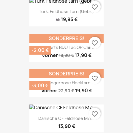
favorite_border
Türk. Feldhose Tarn (gebr.)
19,95 €
Ab
SONDERPREIS!
favorite_border
US Shorts BDU Tac OP Camo
-2,00 €
Vorher
17,90 €
19,90 €
SONDERPREIS!
favorite_border
US Rangerhose Flecktarn...
-3,00 €
Vorher
19,90 €
22,90 €
favorite_border
Dänische CF Feldhose M71...
13,90 €