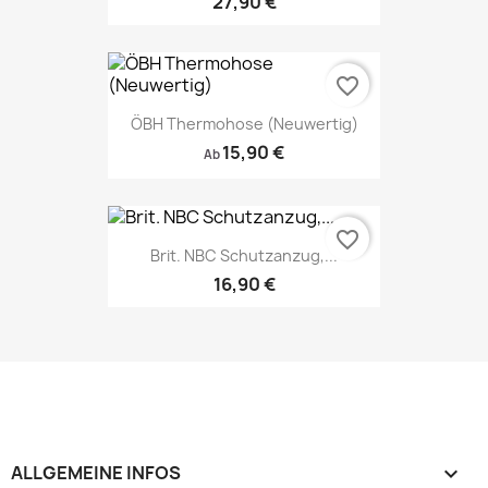
27,90 €
favorite_border
ÖBH Thermohose (Neuwertig)
15,90 €
Ab
favorite_border
Brit. NBC Schutzanzug,...
16,90 €
ALLGEMEINE INFOS
