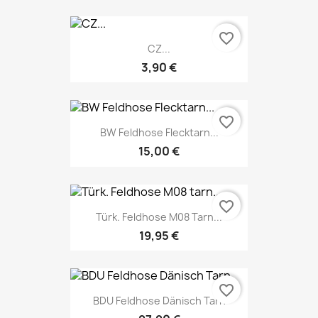
favorite_border
CZ...
3,90 €
favorite_border
BW Feldhose Flecktarn...
15,00 €
favorite_border
Türk. Feldhose M08 Tarn...
19,95 €
favorite_border
BDU Feldhose Dänisch Tarn