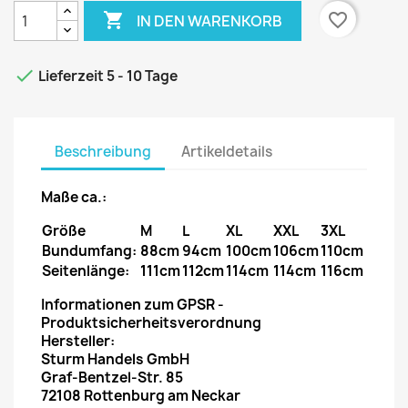

favorite_border
IN DEN WARENKORB

Lieferzeit 5 - 10 Tage
Beschreibung
Artikeldetails
Maße ca.:
Größe
M
L
XL
XXL
3XL
Bundumfang:
88cm
94cm
100cm
106cm
110cm
Seitenlänge:
111cm
112cm
114cm
114cm
116cm
Informationen zum GPSR -
Produktsicherheitsverordnung
Hersteller:
Sturm Handels GmbH
Graf-Bentzel-Str. 85
72108 Rottenburg am Neckar