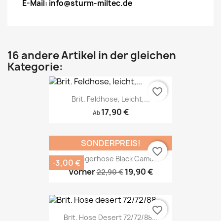
E-Mail: info@sturm-miltec.de
16 andere Artikel in der gleichen
Kategorie:
favorite_border
Brit. Feldhose, Leicht,...
17,90 €
Ab
SONDERPREIS!
favorite_border
US Rangerhose Black Camo...
-3,00 €
Vorher
19,90 €
22,90 €
favorite_border
Brit. Hose Desert 72/72/88...