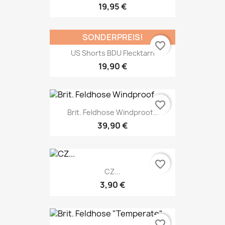
19,95 €
SONDERPREIS!
favorite_border
US Shorts BDU Flecktarn
19,90 €
favorite_border
Brit. Feldhose Windproof...
39,90 €
favorite_border
CZ...
3,90 €
favorite_border