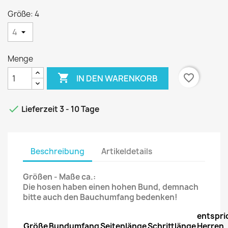
Größe: 4
Menge

favorite_border
IN DEN WARENKORB

Lieferzeit 3 - 10 Tage
Beschreibung
Artikeldetails
Größen - Maße ca.:
Die hosen haben einen hohen Bund, demnach
bitte auch den Bauchumfang bedenken!
entspri
Größe
Bundumfang
Seitenlänge
Schrittlänge
Herren