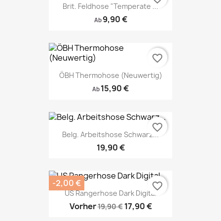
Brit. Feldhose "Temperate"...
9,90 €
Ab
favorite_border
ÖBH Thermohose (Neuwertig)
15,90 €
Ab
favorite_border
Belg. Arbeitshose Schwarz...
19,90 €
-2,00 €
favorite_border
US Rangerhose Dark Digital
Vorher
17,90 €
19,90 €