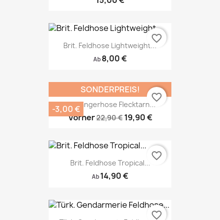
15,00 €
favorite_border
Brit. Feldhose Lightweight...
8,00 €
Ab
SONDERPREIS!
favorite_border
US Rangerhose Flecktarn...
-3,00 €
Vorher
19,90 €
22,90 €
favorite_border
Brit. Feldhose Tropical...
14,90 €
Ab
favorite_border