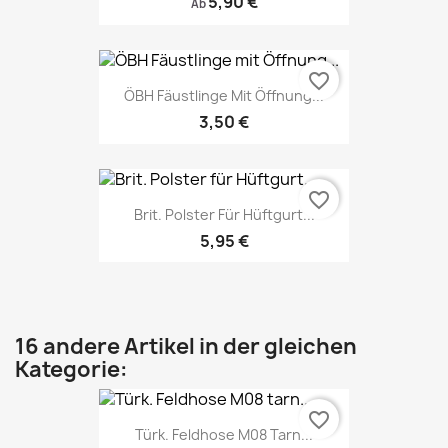
5,90 €
Ab
favorite_border
ÖBH Fäustlinge Mit Öffnung...
3,50 €
favorite_border
Brit. Polster Für Hüftgurt...
5,95 €
16 andere Artikel in der gleichen
Kategorie:
favorite_border
Türk. Feldhose M08 Tarn...