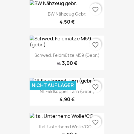
favorite_border
BW Nähzeug Gebr.
4,50 €
favorite_border
Schwed. Feldmütze M59 (gebr.)
3,00 €
Ab
NICHT AUF LAGER
favorite_border
NL Feldkoppel, Tarn (gebr.)
4,90 €
favorite_border
Ital. Unterhemd Wolle/CO...