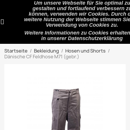
Um unsere Webseite für Sie optimal z
shopping_cart


(0)
gestalten und fortlaufend verbessern z
können, verwenden wir Cookies. Durch d
weitere Nutzung der Webseite stimmen Sie
Verwendung von Cookies zu.
search
Weitere Informationen zu Cookies erhalten
in unserer
Datenschutzerklärung
Startseite
Bekleidung
Hosen und Shorts
Dänische CF Feldhose M71 (gebr.)