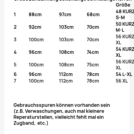
Größe
48 KUR
1
88cm
97cm
68cm
S-M
50 KUR
2
92cm
103cm
70cm
M-L
56 KUR
3
100cm
103cm
70cm
XL
54 KURZ
4
96cm
108cm
74cm
XL
56 KUR
5
100cm
108cm
75cm
XL
6
96cm
112cm
78cm
54 L-XL
7
100cm
112cm
78cm
56 XL
Gebrauchsspuren können vorhanden sein
(z.B. Verwaschungen, auch mal kleinere
Reperaturstellen, vielleicht fehlt mal ein
Zugband, etc.)