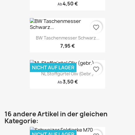
4,50 €
Ab
favorite_border
BW Taschenmesser Schwarz...
7,95 €
NICHT AUF LAGER
favorite_border
NL Stoffgürtel Oliv (gebr.)
3,50 €
Ab
16 andere Artikel in der gleichen
Kategorie:
NICHT AUF LAGER