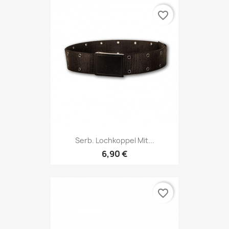
favorite_border
Serb. Lochkoppel Mit...
6,90 €
favorite_border