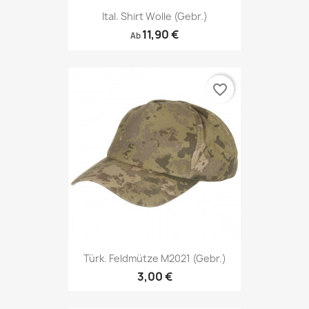
Ital. Shirt Wolle (gebr.)
11,90 €
Ab
favorite_border
Türk. Feldmütze M2021 (gebr.)
3,00 €