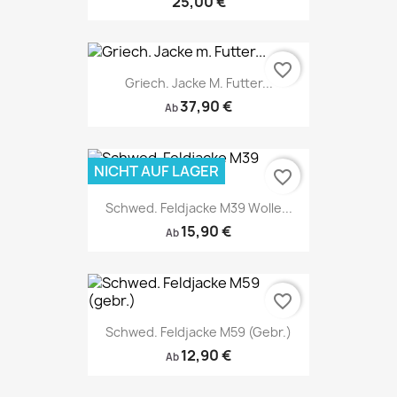
25,00 €
favorite_border
Griech. Jacke M. Futter...
37,90 €
Ab
NICHT AUF LAGER
favorite_border
Schwed. Feldjacke M39 Wolle...
15,90 €
Ab
favorite_border
Schwed. Feldjacke M59 (gebr.)
12,90 €
Ab