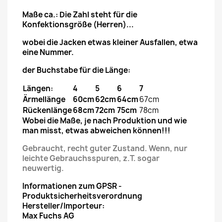
Maße ca.: Die Zahl steht für die
Konfektionsgröße (Herren)...
wobei die Jacken etwas kleiner Ausfallen, etwa
eine Nummer.
der Buchstabe für die Länge:
Längen:
4
5
6
7
Ärmellänge
60cm
62cm
64cm
67cm
Rückenlänge
68cm
72cm
75cm
78cm
Wobei die Maße, je nach Produktion und wie
man misst, etwas abweichen können!!!
Gebraucht, recht guter Zustand. Wenn, nur
leichte Gebrauchsspuren, z.T. sogar
neuwertig.
Informationen zum GPSR -
Produktsicherheitsverordnung
Hersteller/Importeur:
Max Fuchs AG