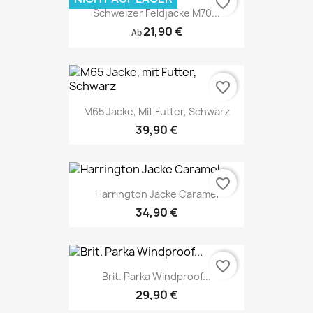
favorite_border
Schweizer Feldjacke M70...
21,90 €
Ab
favorite_border
M65 Jacke, Mit Futter, Schwarz
39,90 €
favorite_border
Harrington Jacke Caramel
34,90 €
favorite_border
Brit. Parka Windproof...
29,90 €