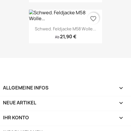
favorite_border
Schwed. Feldjacke M58 Wolle...
21,90 €
Ab
ALLGEMEINE INFOS

NEUE ARTIKEL

IHR KONTO
