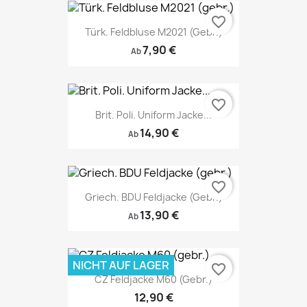
favorite_border
Türk. Feldbluse M2021 (gebr.)
7,90 €
Ab
favorite_border
Brit. Poli. Uniform Jacke...
14,90 €
Ab
favorite_border
Griech. BDU Feldjacke (gebr.)
13,90 €
Ab
NICHT AUF LAGER
favorite_border
CZ Feldjacke M60 (gebr.)
12,90 €