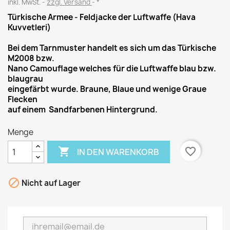
inkl. MwSt.
zzgl. Versand
*
Türkische Armee - Feldjacke der Luftwaffe (Hava
Kuvvetleri)
Bei dem Tarnmuster handelt es sich um das Türkische
M2008 bzw.
Nano Camouflage welches für die Luftwaffe blau bzw.
blaugrau
eingefärbt wurde. Braune, Blaue und wenige Graue
Flecken
auf einem Sandfarbenen Hintergrund.
Menge

favorite_border
IN DEN WARENKORB

Nicht auf Lager