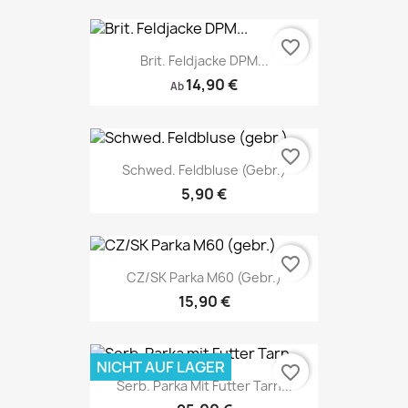
favorite_border
Brit. Feldjacke DPM...
14,90 €
Ab
favorite_border
Schwed. Feldbluse (gebr.)
5,90 €
favorite_border
CZ/SK Parka M60 (gebr.)
15,90 €
NICHT AUF LAGER
favorite_border
Serb. Parka Mit Futter Tarn...