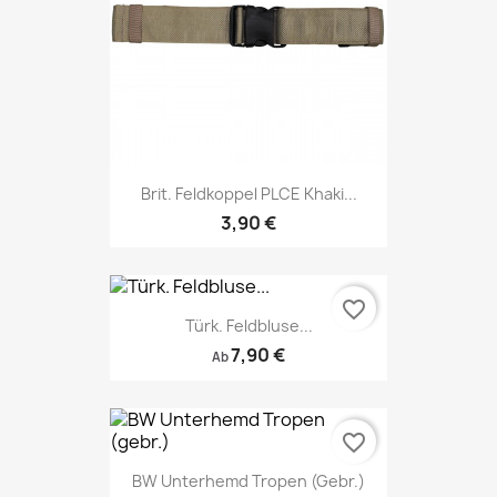
Brit. Feldkoppel PLCE Khaki...
3,90 €
favorite_border
Türk. Feldbluse...
7,90 €
Ab
favorite_border
BW Unterhemd Tropen (gebr.)