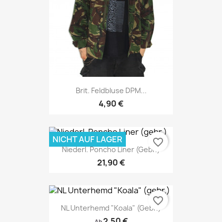
Brit. Feldbluse DPM...
4,90 €
NICHT AUF LAGER
favorite_border
Niederl. Poncho Liner (gebr.)
21,90 €
favorite_border
NL Unterhemd "Koala" (gebr.)
2,50 €
Ab