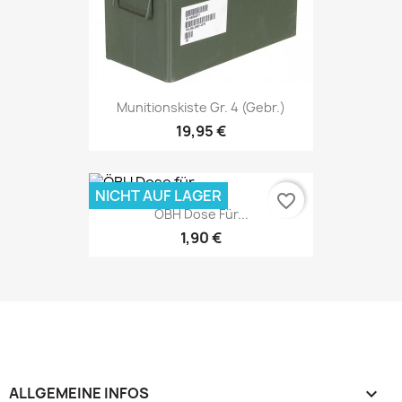
Munitionskiste Gr. 4 (gebr.)
19,95 €
NICHT AUF LAGER
favorite_border
ÖBH Dose Für...
1,90 €
ALLGEMEINE INFOS
