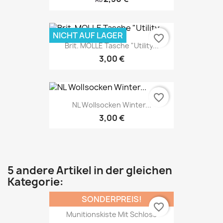
NICHT AUF LAGER
favorite_border
Brit. MOLLE Tasche "Utility...
3,00 €
favorite_border
NL Wollsocken Winter...
3,00 €
5 andere Artikel in der gleichen
Kategorie:
SONDERPREIS!
favorite_border
Munitionskiste Mit Schloss