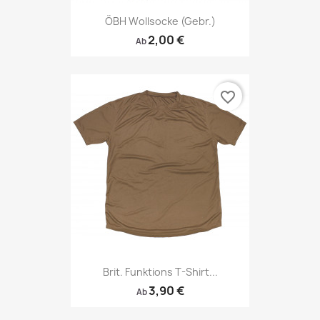
ÖBH Wollsocke (gebr.)
2,00 €
Ab
favorite_border
Brit. Funktions T-Shirt...
3,90 €
Ab