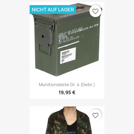
NICHT AUF LAGER
favorite_border
Munitionskiste Gr. 4 (gebr.)
19,95 €
favorite_border