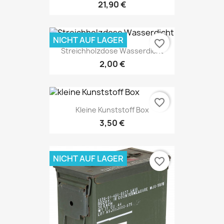
21,90 €
NICHT AUF LAGER
favorite_border
Streichholzdose Wasserdicht
2,00 €
favorite_border
Kleine Kunststoff Box
3,50 €
NICHT AUF LAGER
favorite_border