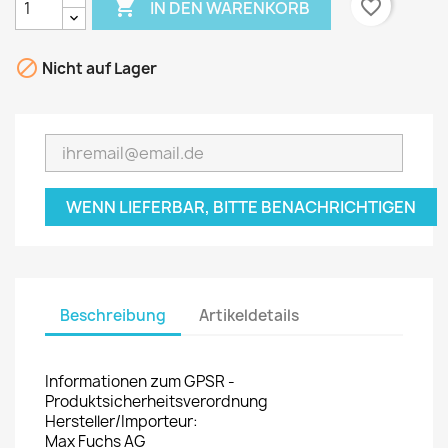

favorite_border
IN DEN WARENKORB

Nicht auf Lager
WENN LIEFERBAR, BITTE BENACHRICHTIGEN
Beschreibung
Artikeldetails
Informationen zum GPSR -
Produktsicherheitsverordnung
Hersteller/Importeur:
Max Fuchs AG