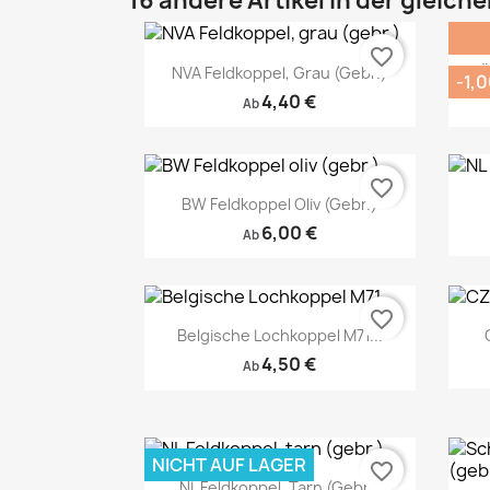
16 andere Artikel in der gleich
favorite_border
NVA Feldkoppel, Grau (gebr.)
Ö
Vorschau

-1,0
4,40 €
Ab
favorite_border
BW Feldkoppel Oliv (gebr.)
6,00 €
Ab
Vorschau
favorite_border

Belgische Lochkoppel M71...
4,50 €
Ab
Vorschau

NICHT AUF LAGER
favorite_border
NL Feldkoppel, Tarn (gebr.)