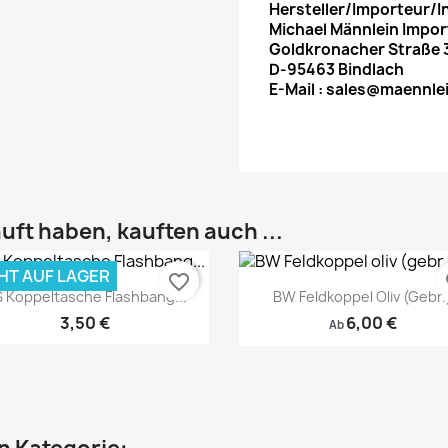
Hersteller/Importeur/I
Michael Männlein Impo
Goldkronacher Straße 
D-95463 Bindlach
E-Mail : sales@maennle
uft haben, kauften auch ...
HT AUF LAGER
favorite_border
fa
 Koppeltasche Flashbang...
BW Feldkoppel Oliv (gebr.
3,50 €
6,00 €
Ab