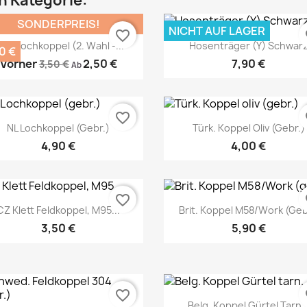
en Kategorie:
SONDERPREIS!
NICHT AUF LAGER
favorite_border
fa
BH Lochkoppel (2. Wahl -...
Hosenträger (Y) Schwar
Vorschau
Vorschau


0 €
Vorher
2,50 €
7,90 €
3,50 €
Ab
favorite_border
fa
NL Lochkoppel (gebr.)
Türk. Koppel Oliv (gebr.)
4,90 €
4,00 €
Vorschau
Vorschau
favorite_border
fa


CZ Klett Feldkoppel, M95...
Brit. Koppel M58/Work (geb
3,50 €
5,90 €
Vorschau
Vorschau


favorite_border
fa
Belg. Koppel Gürtel Tarn..