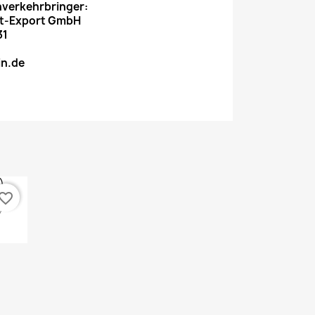
nverkehrbringer:
rt-Export GmbH
31
in.de
vorite_border
)