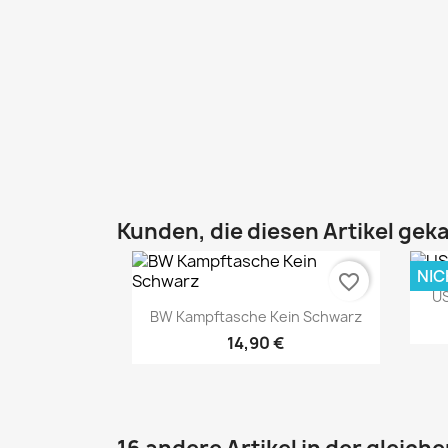
Kunden, die diesen Artikel geka
NIC
favorite_border
US
BW Kampftasche Kein Schwarz
14,90 €