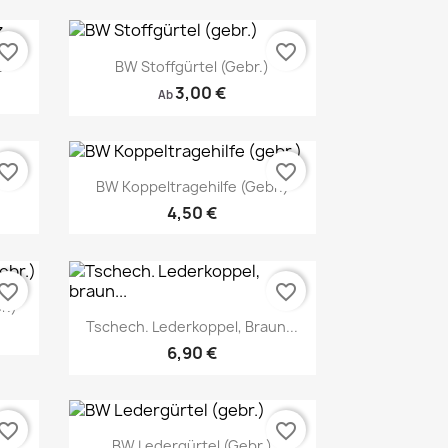
vorite_border
favorite_border
z
BW Stoffgürtel (gebr.)
3,00 €
Ab
vorite_border
favorite_border
BW Koppeltragehilfe (gebr.)
4,50 €
Vorschau
vorite_border
favorite_border

r.)
Tschech. Lederkoppel, Braun...
6,90 €
Vorschau

vorite_border
favorite_border
.
BW Ledergürtel (gebr.)