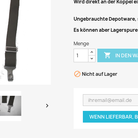
Wird direkt an der Koppel e
Ungebrauchte Depotware, 
Es können aber Lagerspuren
Menge

IN DEN 

Nicht auf Lager

WENN LIEFERBAR, 