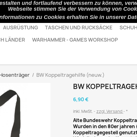
estalten und fortlaufend verbessern zu können, ver
Webseite stimmen Sie der Verwendung von Cooki
Informationen zu Cookies erhalten Sie in unserer
Dat
AUSRÜSTUNG
TASCHEN UND RUCKSÄCKE
SCHUH
CH LÄNDER
WARHAMMER - GAMES WORKSHOP
, Hosenträger
BW Koppeltragehilfe (neuw.)
BW KOPPELTRAGEH
6,90 €
inkl. MwSt.
zzgl. Versand
*
Alte Bundeswehr Koppeltra
Wurden in den 80er jahren (
Koppeltragegestell genutzt