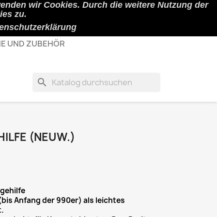
wenden wir Cookies. Durch die weitere Nutzung der
shopping_cart

Warenkorb
(0)
Anmelden
es zu.
enschutzerklärung
E UND ZUBEHÖR
search
ILFE (NEUW.)
gehilfe
bis Anfang der 990er) als leichtes
.