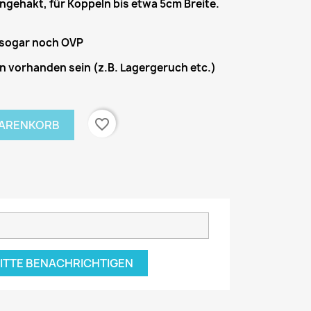
ingehakt, für Koppeln bis etwa 5cm Breite.
sogar noch OVP
 vorhanden sein (z.B. Lagergeruch etc.)
favorite_border
WARENKORB
BITTE BENACHRICHTIGEN