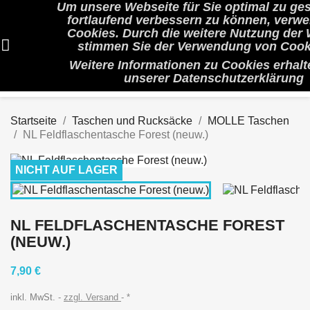
Um unsere Webseite für Sie optimal zu ges
shopp


(0)
fortlaufend verbessern zu können, verw
Cookies. Durch die weitere Nutzung der
stimmen Sie der Verwendung von Cook
search
Weitere Informationen zu Cookies erhalte
unserer
Datenschutzerklärung
Startseite
Taschen und Rucksäcke
MOLLE Taschen
NL Feldflaschentasche Forest (neuw.)
NICHT AUF LAGER
NL FELDFLASCHENTASCHE FOREST
(NEUW.)
7,90 €
inkl. MwSt.
zzgl. Versand
*