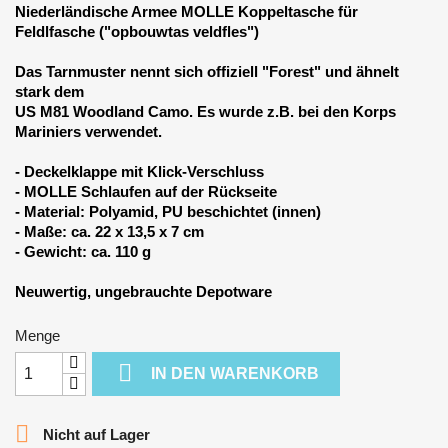
Niederländische Armee MOLLE Koppeltasche für
Feldlfasche (
"opbouwtas veldfles"
)
Das Tarnmuster nennt sich offiziell "Forest" und ähnelt
stark dem
US M81 Woodland Camo. Es wurde z.B. bei den Korps
Mariniers verwendet.
- Deckelklappe mit Klick-Verschluss
- MOLLE Schlaufen auf der Rückseite
- Material: Polyamid, PU beschichtet (innen)
- Maße: ca. 22 x 13,5 x 7 cm
- Gewicht: ca. 110 g
Neuwertig, ungebrauchte Depotware
Menge

IN DEN WARENKORB

Nicht auf Lager