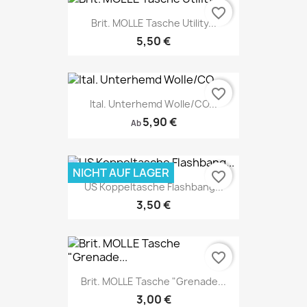
favorite_border
Brit. MOLLE Tasche Utility...
5,50 €
favorite_border
Ital. Unterhemd Wolle/CO...
5,90 €
Ab
NICHT AUF LAGER
favorite_border
US Koppeltasche Flashbang...
3,50 €
favorite_border
Brit. MOLLE Tasche "Grenade...
3,00 €