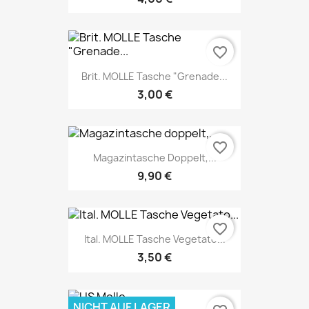
favorite_border
Brit. MOLLE Tasche "Grenade...
3,00 €
favorite_border
Magazintasche Doppelt,...
9,90 €
favorite_border
Ital. MOLLE Tasche Vegetato...
3,50 €
NICHT AUF LAGER