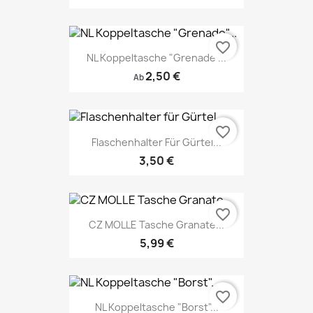
favorite_border
NL Koppeltasche "Grenade"...
2,50 €
Ab
favorite_border
Flaschenhalter Für Gürtel...
3,50 €
favorite_border
CZ MOLLE Tasche Granate...
5,99 €
favorite_border
NL Koppeltasche "Borst"...