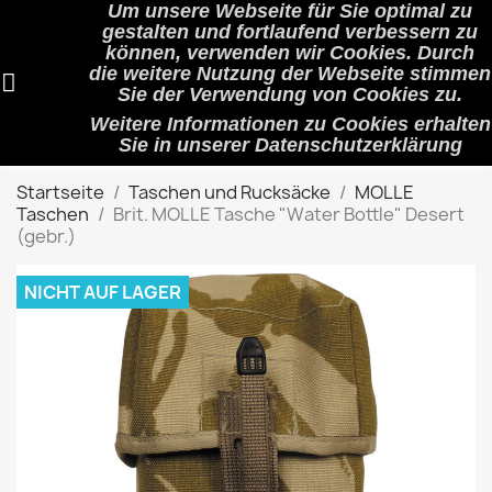
Um unsere Webseite für Sie optimal zu
shopping_cart


(0)
gestalten und fortlaufend verbessern zu
können, verwenden wir Cookies. Durch
die weitere Nutzung der Webseite stimmen
Sie der Verwendung von Cookies zu.
search
Weitere Informationen zu Cookies erhalten
Sie in unserer
Datenschutzerklärung
Startseite
Taschen und Rucksäcke
MOLLE
Taschen
Brit. MOLLE Tasche "Water Bottle" Desert
(gebr.)
NICHT AUF LAGER