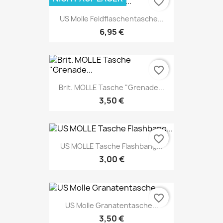
favorite_border
US Molle Feldflaschentasche...
6,95 €
favorite_border
Brit. MOLLE Tasche "Grenade...
3,50 €
favorite_border
US MOLLE Tasche Flashbang...
3,00 €
favorite_border
US Molle Granatentasche...
3,50 €