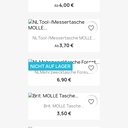
4,00 €
Ab
favorite_border
NL Tool-/Messertasche MOLLE...
3,70 €
Ab
NICHT AUF LAGER
favorite_border
NL Mehrzwecktasche Forest...
6,90 €
favorite_border
Brit. MOLLE Tasche...
3,50 €