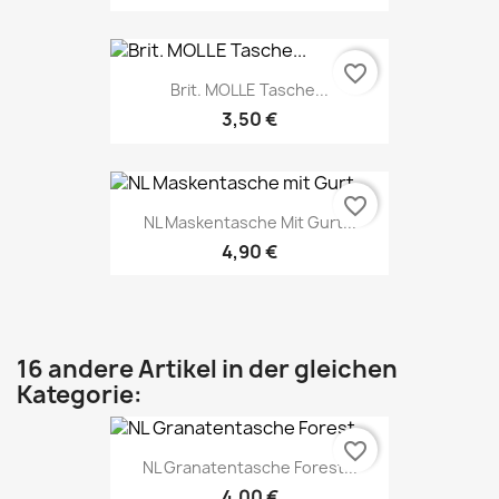
favorite_border
Brit. MOLLE Tasche...
3,50 €
favorite_border
NL Maskentasche Mit Gurt...
4,90 €
16 andere Artikel in der gleichen
Kategorie:
favorite_border
NL Granatentasche Forest...
4,00 €