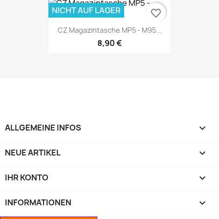
NICHT AUF LAGER
favorite_border
CZ Magazintasche MP5 - M95...
8,90 €
ALLGEMEINE INFOS

NEUE ARTIKEL

IHR KONTO

INFORMATIONEN
