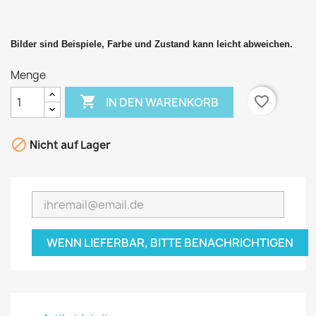
Bilder sind Beispiele, Farbe und Zustand kann leicht abweichen.
Menge

favorite_border
IN DEN WARENKORB

Nicht auf Lager
WENN LIEFERBAR, BITTE BENACHRICHTIGEN