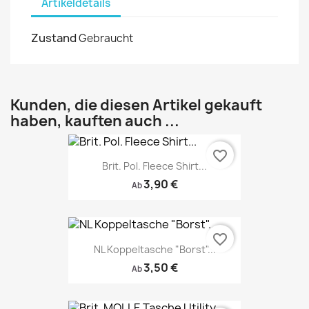
Artikeldetails
Zustand
Gebraucht
Kunden, die diesen Artikel gekauft
haben, kauften auch ...
favorite_border
Brit. Pol. Fleece Shirt...
3,90 €
Ab
favorite_border
NL Koppeltasche "Borst"...
3,50 €
Ab