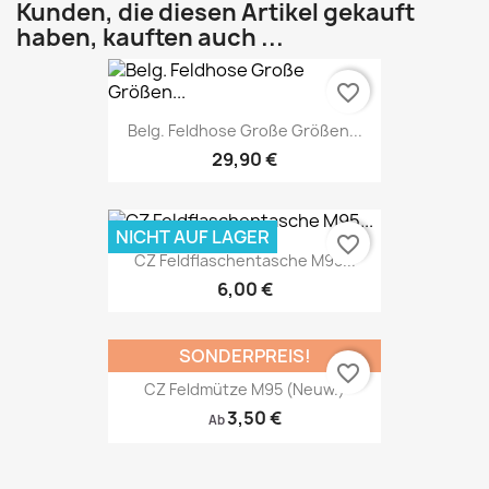
Kunden, die diesen Artikel gekauft
haben, kauften auch ...
favorite_border
Belg. Feldhose Große Größen...
29,90 €
NICHT AUF LAGER
favorite_border
CZ Feldflaschentasche M95...
6,00 €
SONDERPREIS!
favorite_border
CZ Feldmütze M95 (neuw.)
3,50 €
Ab