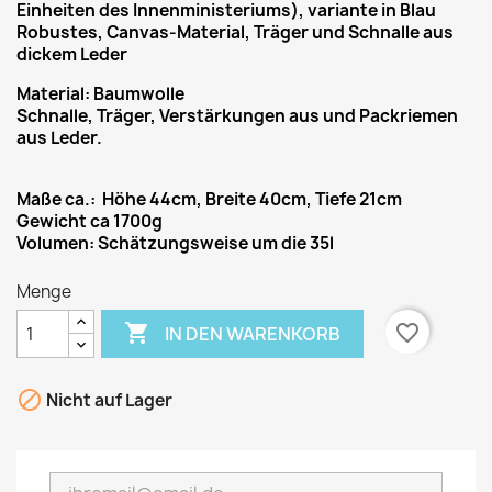
Einheiten des Innenministeriums), variante in Blau
Robustes, Canvas-Material, Träger und Schnalle aus
dickem Leder
Material: Baumwolle
Schnalle, Träger, Verstärkungen aus und Packriemen
aus Leder.
Maße ca.: Höhe 44cm, Breite 40cm, Tiefe 21cm
Gewicht ca 1700g
Volumen: Schätzungsweise um die 35l
Menge

favorite_border
IN DEN WARENKORB

Nicht auf Lager