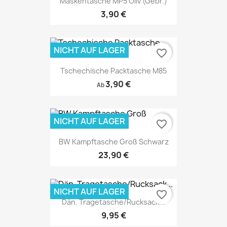
Maskentasche MP5 Oliv (gebr.)
3,90 €
NICHT AUF LAGER
favorite_border
Tschechische Packtasche M85
3,90 €
Ab
NICHT AUF LAGER
favorite_border
BW Kampftasche Groß Schwarz
23,90 €
NICHT AUF LAGER
favorite_border
Dän. Tragetasche/Rucksack...
9,95 €