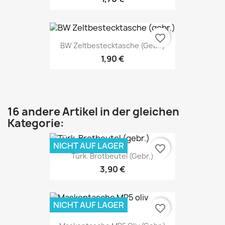
favorite_border
BW Zeltbestecktasche (gebr.)
1,90 €
16 andere Artikel in der gleichen
Kategorie:
NICHT AUF LAGER
favorite_border
Türk. Brotbeutel (gebr.)
3,90 €
NICHT AUF LAGER
favorite_border