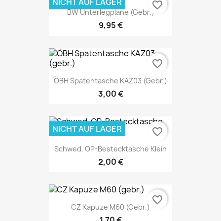
NICHT AUF LAGER
favorite_border
BW Unterlegplane (gebr.)
9,95 €
favorite_border
ÖBH Spatentasche KAZ03 (gebr.)
3,00 €
NICHT AUF LAGER
favorite_border
Schwed. OP-Bestecktasche Klein
2,00 €
favorite_border
CZ Kapuze M60 (gebr.)
1,70 €