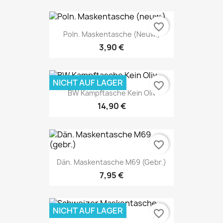
favorite_border
Poln. Maskentasche (neuw.)
3,90 €
NICHT AUF LAGER
favorite_border
BW Kampftasche Kein Oliv
14,90 €
favorite_border
Dän. Maskentasche M69 (gebr.)
7,95 €
NICHT AUF LAGER
favorite_border