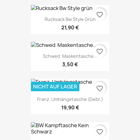
favorite_border
Rucksack Bw Style Grün
21,90 €
favorite_border
Schwed. Maskentasche...
3,50 €
NICHT AUF LAGER
favorite_border
Franz. Umhängetasche (gebr.)
19,90 €
favorite_border