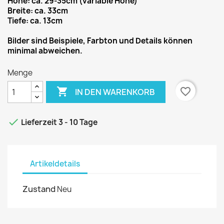
Höhe: ca. 29-35cm (variable Höhe)
Breite: ca. 33cm
Tiefe: ca. 13cm
Bilder sind Beispiele, Farbton und Details können
minimal abweichen.
Menge

favorite_border
IN DEN WARENKORB

Lieferzeit 3 - 10 Tage
Artikeldetails
Zustand
Neu