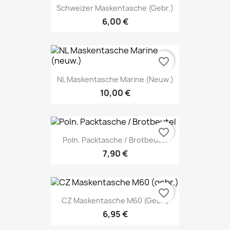
Schweizer Maskentasche (gebr.)
6,00 €
favorite_border
NL Maskentasche Marine (neuw.)
10,00 €
favorite_border
Poln. Packtasche / Brotbeutel
7,90 €
favorite_border
CZ Maskentasche M60 (gebr.)
6,95 €