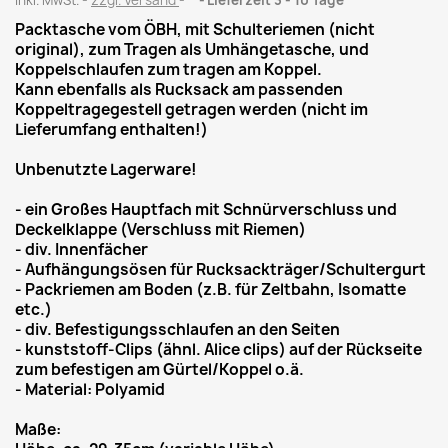
inkl. MwSt.
zzgl. Versand
*
Lieferzeit 3 - 10 Tage
Packtasche vom ÖBH, mit Schulteriemen (nicht
original), zum Tragen als Umhängetasche, und
Koppelschlaufen zum tragen am Koppel.
Kann ebenfalls als Rucksack am passenden
Koppeltragegestell getragen werden (nicht im
Lieferumfang enthalten!)
Unbenutzte Lagerware!
- ein Großes Hauptfach mit Schnürverschluss und
Deckelklappe (Verschluss mit Riemen)
- div. Innenfächer
- Aufhängungsösen für Rucksackträger/Schultergurt
- Packriemen am Boden (z.B. für Zeltbahn, Isomatte
etc.)
- div. Befestigungsschlaufen an den Seiten
- kunststoff-Clips (ähnl. Alice clips) auf der Rückseite
zum befestigen am Gürtel/Koppel o.ä.
- Material: Polyamid
Maße: