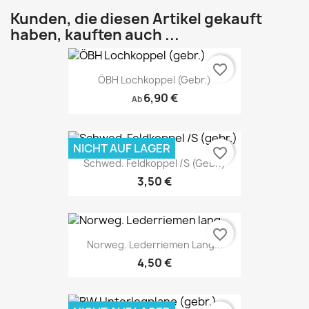
Kunden, die diesen Artikel gekauft
haben, kauften auch ...
favorite_border
ÖBH Lochkoppel (gebr.)
6,90 €
Ab
NICHT AUF LAGER
favorite_border
Schwed. Feldkoppel /S (gebr.)
3,50 €
favorite_border
Norweg. Lederriemen Lang...
4,50 €