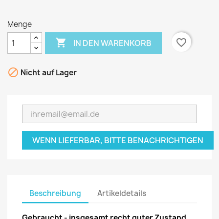
Menge

favorite_border
IN DEN WARENKORB

Nicht auf Lager
WENN LIEFERBAR, BITTE BENACHRICHTIGEN
Beschreibung
Artikeldetails
Gebraucht - insgesamt recht guter Zustand,