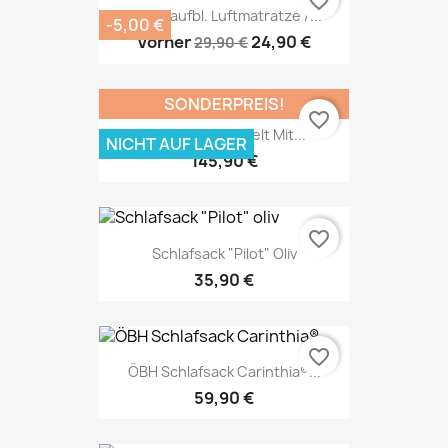
favorite_border
Selbstaufbl. Luftmatratze /...
-5,00 €
Vorher
24,90 €
29,90 €
SONDERPREIS!
favorite_border
NL Biwaksack / Zelt Mit...
NICHT AUF LAGER
145,90 €
favorite_border
Schlafsack "Pilot" Oliv
35,90 €
favorite_border
ÖBH Schlafsack Carinthia®...
59,90 €