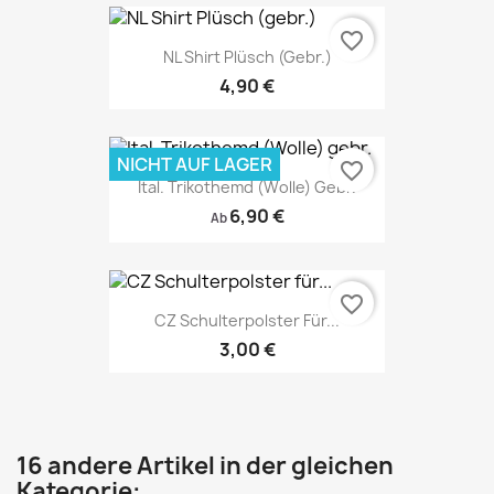
favorite_border
NL Shirt Plüsch (gebr.)
4,90 €
NICHT AUF LAGER
favorite_border
Ital. Trikothemd (Wolle) Gebr.
6,90 €
Ab
favorite_border
CZ Schulterpolster Für...
3,00 €
16 andere Artikel in der gleichen
Kategorie: