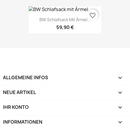
favorite_border
BW Schlafsack Mit Ärmel...
59,90 €
ALLGEMEINE INFOS

NEUE ARTIKEL

IHR KONTO

INFORMATIONEN
