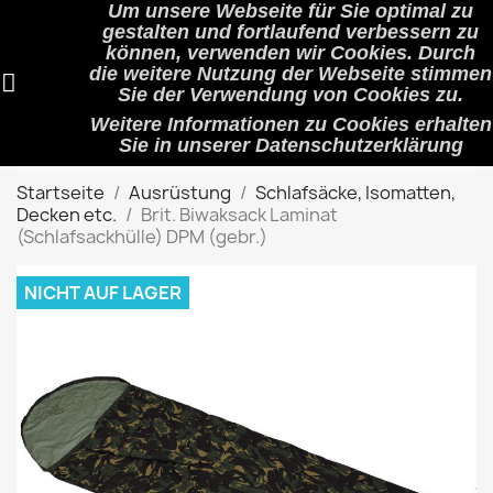
Um unsere Webseite für Sie optimal zu
shopping_cart


(0)
gestalten und fortlaufend verbessern zu
können, verwenden wir Cookies. Durch
die weitere Nutzung der Webseite stimmen
Sie der Verwendung von Cookies zu.
search
Weitere Informationen zu Cookies erhalten
Sie in unserer
Datenschutzerklärung
Startseite
Ausrüstung
Schlafsäcke, Isomatten,
Decken etc.
Brit. Biwaksack Laminat
(Schlafsackhülle) DPM (gebr.)
NICHT AUF LAGER