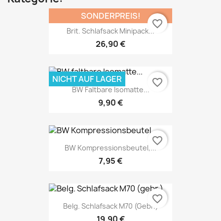
SONDERPREIS!
favorite_border
Brit. Schlafsack Minipack...
26,90 €
NICHT AUF LAGER
favorite_border
BW Faltbare Isomatte...
9,90 €
favorite_border
BW Kompressionsbeutel,...
7,95 €
favorite_border
Belg. Schlafsack M70 (gebr.)
19,90 €