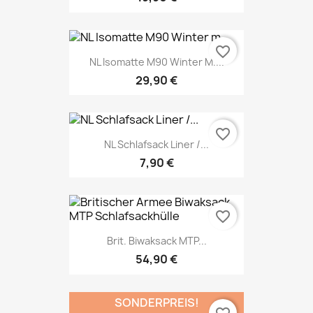
favorite_border
NL Isomatte M90 Winter M....
29,90 €
favorite_border
NL Schlafsack Liner /...
7,90 €
favorite_border
Brit. Biwaksack MTP...
54,90 €
SONDERPREIS!