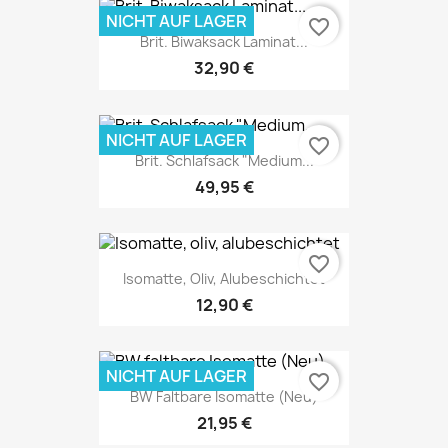
NICHT AUF LAGER
favorite_border
Brit. Biwaksack Laminat...
32,90 €
NICHT AUF LAGER
favorite_border
Brit. Schlafsack "Medium...
49,95 €
favorite_border
Isomatte, Oliv, Alubeschichtet
12,90 €
NICHT AUF LAGER
favorite_border
BW Faltbare Isomatte (Neu)
21,95 €