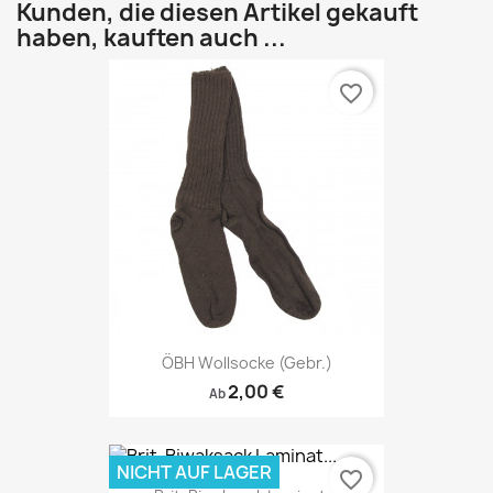
Kunden, die diesen Artikel gekauft
haben, kauften auch ...
favorite_border
ÖBH Wollsocke (gebr.)
2,00 €
Ab
NICHT AUF LAGER
favorite_border