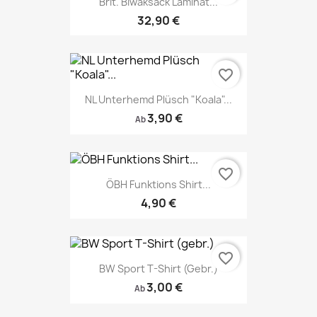
Brit. Biwaksack Laminat...
32,90 €
favorite_border
NL Unterhemd Plüsch "Koala"...
3,90 €
Ab
favorite_border
ÖBH Funktions Shirt...
4,90 €
favorite_border
BW Sport T-Shirt (gebr.)
3,00 €
Ab