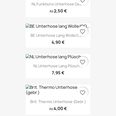
favorite_border
NL Funktions Unterhose Gebr.
2,50 €
Ab
favorite_border
BE Unterhose Lang Wolle/CO...
4,90 €
favorite_border
NL Unterhose Lang Plüsch...
7,95 €
favorite_border
Brit. Thermo Unterhose (gebr.)
4,00 €
Ab