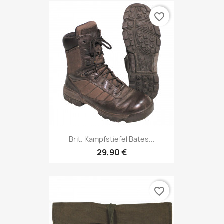
favorite_border
Brit. Kampfstiefel Bates...
29,90 €
favorite_border