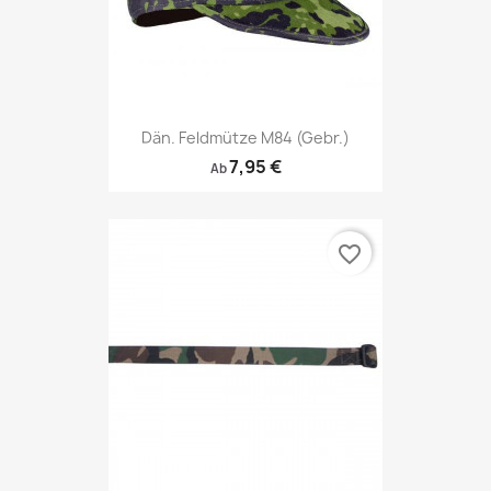
Dän. Feldmütze M84 (gebr.)
7,95 €
Ab
favorite_border