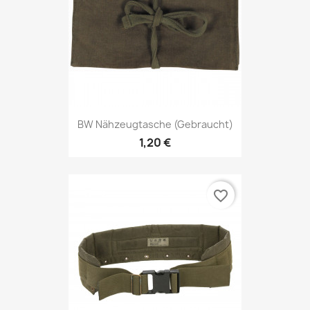
BW Nähzeugtasche (gebraucht)
1,20 €
favorite_border