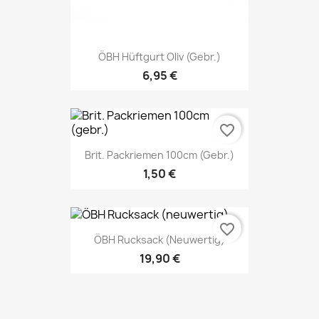
ÖBH Hüftgurt Oliv (gebr.)
6,95 €
favorite_border
Brit. Packriemen 100cm (gebr.)
1,50 €
favorite_border
ÖBH Rucksack (neuwertig)
19,90 €