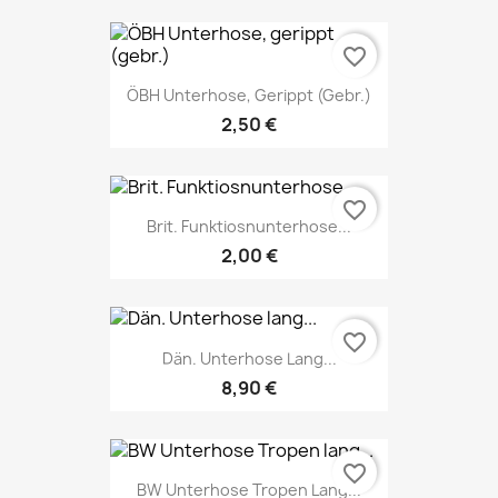
favorite_border
ÖBH Unterhose, Gerippt (gebr.)
2,50 €
favorite_border
Brit. Funktiosnunterhose...
2,00 €
favorite_border
Dän. Unterhose Lang...
8,90 €
favorite_border
BW Unterhose Tropen Lang...