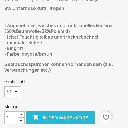
inkl. MwSt.
zzgl. Versand
*
Lieferzeit 3 - 10 Tage
BW Unterhose kurz, Tropen
- Angenehmes, weiches und funktionelles Material
(68%Baumwolle/32%Polamid)
- leitet Feuchtigkeit ab und trocknet schnell
- schmaler Schnitt
- Eingriff
- Farbe: coyote/braun
Gebrauchsspurchen können vorhanden sein (z.B.
Verwaschungen etc.)
Größe: 50
Menge

favorite_border
IN DEN WARENKORB