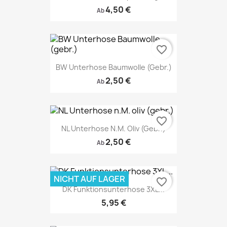
4,50 €
Ab
favorite_border
BW Unterhose Baumwolle (gebr.)
2,50 €
Ab
favorite_border
NL Unterhose N.M. Oliv (gebr.)
2,50 €
Ab
NICHT AUF LAGER
favorite_border
DK Funktionsunterhose 3XL...
5,95 €