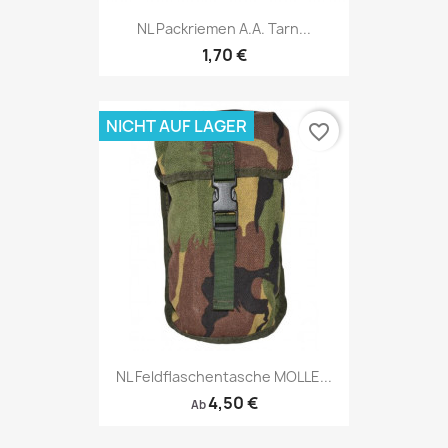
NL Packriemen A.A. Tarn...
1,70 €
NICHT AUF LAGER
favorite_border
NL Feldflaschentasche MOLLE...
4,50 €
Ab