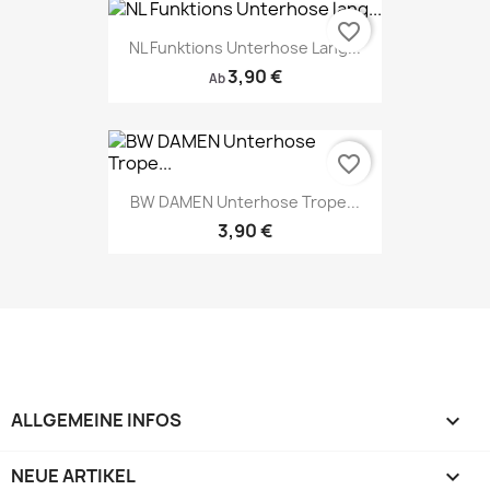
favorite_border
NL Funktions Unterhose Lang...
3,90 €
Ab
favorite_border
BW DAMEN Unterhose Trope...
3,90 €
ALLGEMEINE INFOS

NEUE ARTIKEL
