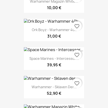
Warhammer Magazin White...
10,00 €
favorite_border
Ork Boyz - Warhammer 40k
31,00 €
favorite_border
Space Marines - Intercessor...
39,95 €
favorite_border
Warhammer - Sklaven Der...
52,90 €