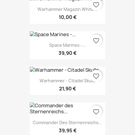
favorite_border
Warhammer Magazin White...
10,00 €
favorite_border
Space Marines -...
39,90 €
favorite_border
Warhammer - Citadel Skulls
21,90 €
favorite_border
Commander Des Sternenreichs...
39,95 €