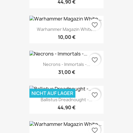
44,90 €
favorite_border
Warhammer Magazin White...
10,00 €
favorite_border
Necrons - Immortals -...
31,00 €
NICHT AUF LAGER
favorite_border
Ballistus Dreadnought -...
44,90 €
favorite_border