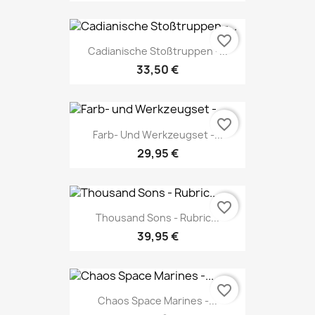
favorite_border
Cadianische Stoßtruppen -...
33,50 €
favorite_border
Farb- Und Werkzeugset -...
29,95 €
favorite_border
Thousand Sons - Rubric...
39,95 €
favorite_border
Chaos Space Marines -...