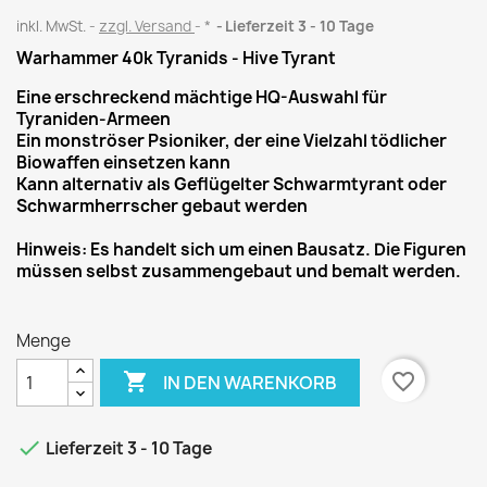
inkl. MwSt.
zzgl. Versand
*
Lieferzeit 3 - 10 Tage
Warhammer 40k Tyranids - Hive Tyrant
Eine erschreckend mächtige HQ-Auswahl für
Tyraniden-Armeen
Ein monströser Psioniker, der eine Vielzahl tödlicher
Biowaffen einsetzen kann
Kann alternativ als Geflügelter Schwarmtyrant oder
Schwarmherrscher gebaut werden
Hinweis: Es handelt sich um einen Bausatz. Die Figuren
müssen selbst zusammengebaut und bemalt werden.
Menge

favorite_border
IN DEN WARENKORB

Lieferzeit 3 - 10 Tage